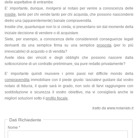
delle aspettative di entrambe.
E’ importante, dunque, rivolgersi al notaio per venire a conoscenza delle
insidie
, tanto per chi vende tanto per chi acquista, che possono nascondersi
dietro una (apparentemente) banale compravendita.
Insidie che, quantunque non lo si creda, si presentano sin dal momento della
iniziale decisione di vendere o di acquistare.
Siete, per esempio, a conoscenza delle considerevoli conseguenze legali
derivanti da una semplice firma su una semplice
proposta
(per lo più
irrevocabile) di acquisto o di vendita?
Avete idea dei vincoli e degli obblighi che possono nascere dalla
sottoscrizione di un contratto preliminare, sia pure redatto privatamente?
E’ importante quindi muovere i primi passi nel difficile mondo della
compravendita
immobiliare con il piede giusto: lasciatevi guidare dal vostro
notaio di fiducia, il quale sarà in grado, non solo di farvi raggiungere con
soddisfazione e sicurezza il vostro obiettivo, ma vi consiglierà anche le
migliori soluzioni sotto il
profilo fiscale
.
tratto da www.notariato.it
Dati Richiedente
Nome *