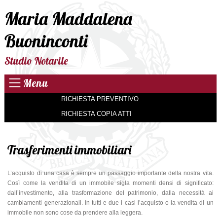
Maria Maddalena
Buoninconti
Studio Notarile
Menu
RICHIESTA PREVENTIVO
RICHIESTA COPIA ATTI
Trasferimenti immobiliari
L’acquisto di una casa è sempre un passaggio importante della nostra vita.
Così come la vendita di un immobile sigla momenti densi di significato:
dall’investimento, alla trasformazione del patrimonio, dalla necessità ai
cambiamenti generazionali. In tutti e due i casi l’acquisto o la vendita di un
immobile non sono cose da prendere alla leggera.