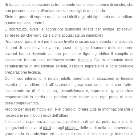
Si tratta infatti di operazioni estremamente complesse e dense di insidie, che
non possono essere affrontate senza i consigli di un esperto.
Siete in grado di sapere quali siano i diritti e gli obblighi tanto del venditore
quanto dell’acquirente?
E soprattutto, avete le cognizioni giuridiche adatte per evitare spiacevoli
sorprese sia che vendiate sia che acquistiate un immobile?
Proprio per garantire il più elevato livello di sicurezza e serietà nell'acquisto
di beni di così rilevante valore, quasi tutti gli ordinamenti delle moderne
nazioni hanno riservato ad una particolare figura giuridica il compito di
assicurare il buon esito dell'investimento:
il notaio
. Figura connotata dalle
caratteristiche di indiscutibile serietà, assoluta imparzialità e considerevole
preparazione tecnica.
Con il suo intervento, il notaio, infatti, ponendosi in situazione di terzietà
rispetto al venditore ed all'acquirente, garantisce tanto l'uno che l'altro,
assumendo su di sé la piena, incondizionata e, soprattutto, gravosissima
responsabilità in merito alla positiva conclusione sotto ogni punto di vista,
della compravendita.
Proprio per questi motivi egli è in grado di fornire tutte le informazioni utili o
necessarie per il buon esito dell’affare.
Il notaio ha esperienza e capacità professionali tali da poter dare tutte le
spiegazioni relative ai
diritti
ed agli
obblighi
delle parti nella compravendita,
garantendo la protezione ed il completo soddisfacimento degli interessi e